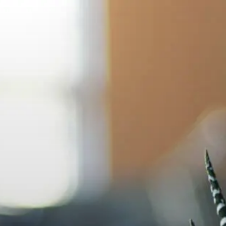
コ
ン
テ
ン
ツ
へ
ス
キ
ッ
プ